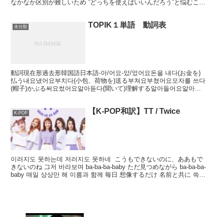
なかなか区別が難しいため ”どっちを使えばいいんだろう”と悩むこと
が多いのではないかと思います。 そんな人が今...
TOPIK１単語 動詞表
未分類
動詞現在形過去形韓国語日本語-아/어요-았/었어요돈을 내다(お金を)
払う내요냈어요부치다(小包、荷物を)送る부쳐요부쳤어요모자를 쓰다
(帽子)かぶる써요썼어요알아듣다(聞いて)理解する알아들어요알아들
었어요끄다(電気などを)消す꺼요껐어요...
【K-POP和訳】TT / Twice
K-POP
이러지도 못하는데 저러지도 못하네 こうもできないのに、ああもで
きないのね 그저 바라보며 ba-ba-ba-baby ただ見つめながら ba-ba-ba-
baby 매일 상상만 해 이름과 함께 毎日 想像するだけ 名前と共に 쓱
말...