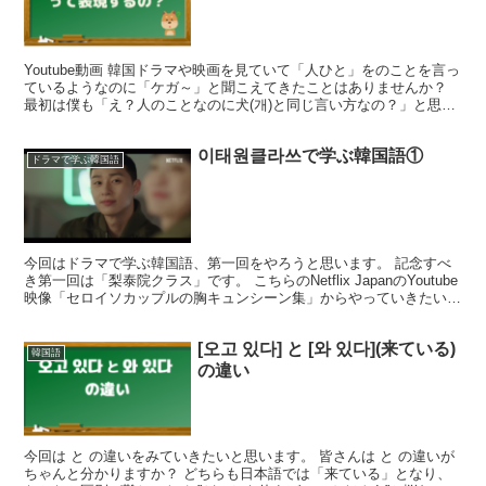
Youtube動画 韓国ドラマや映画を見ていて「人ひと」をのことを言っ
ているようなのに「ケガ～」と聞こえてきたことはありませんか？
最初は僕も「え？人のことなのに犬(개)と同じ言い方なの？」と思っ
ていました。 しかも韓国語では"개~"という...
이태원클라쓰で学ぶ韓国語①
ドラマで学ぶ韓国語
今回はドラマで学ぶ韓国語、第一回をやろうと思います。 記念すべ
き第一回は「梨泰院クラス」です。 こちらのNetflix JapanのYoutube
映像「セロイソカップルの胸キュンシーン集」からやっていきたいと
思います。(見ながら胸がキュンキ...
[오고 있다] と [와 있다](来ている)
韓国語
の違い
今回は と の違いをみていきたいと思います。 皆さんは と の違いが
ちゃんと分かりますか？ どちらも日本語では「来ている」となり、